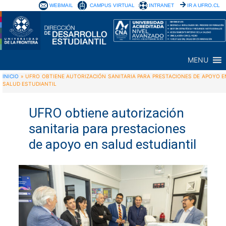
WEBMAIL
CAMPUS VIRTUAL
INTRANET
IR A UFRO.CL
MENU
INICIO
»
UFRO OBTIENE AUTORIZACIÓN SANITARIA PARA PRESTACIONES DE APOYO E
SALUD ESTUDIANTIL
UFRO obtiene autorización
sanitaria para prestaciones
de apoyo en salud estudiantil