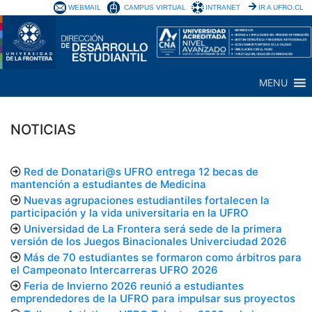
WEBMAIL
CAMPUS VIRTUAL
INTRANET
IR A UFRO.CL
MENU
NOTICIAS
Red de Donatari@s UFRO entrega 12 becas de
mantención a estudiantes de Medicina
Nuevas agrupaciones estudiantiles fortalecen la
participación y la vida universitaria en la UFRO
Universidad de La Frontera será sede de la primera
versión de los Juegos Binacionales Univerciudad 2026
Más de 70 estudiantes se formaron como árbitros para
el Campeonato Intercarreras UFRO 2026
Feria de Invierno 2026 reunió a estudiantes
emprendedores de la UFRO para impulsar sus proyectos