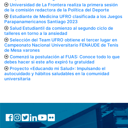
Universidad de La Frontera realiza la primera sesión
de la comisión redactora de la Política del Deporte
Estudiante de Medicina UFRO clasificada a los Juegos
Parapanamericanos Santiago 2023
Salud Estudiantil da comienzo al segundo ciclo de
talleres en torno a la ansiedad
Selección del Team UFRO obtiene el tercer lugar en
Campeonato Nacional Universitario FENAUDE de Tenis
de Mesa varones
Comenzó la postulación al FUAS: Conoce todo lo que
debes hacer si este año expiró tu gratuidad
Proyecto «Educando mi Salud»: Impulsando el
autocuidado y hábitos saludables en la comunidad
universitaria